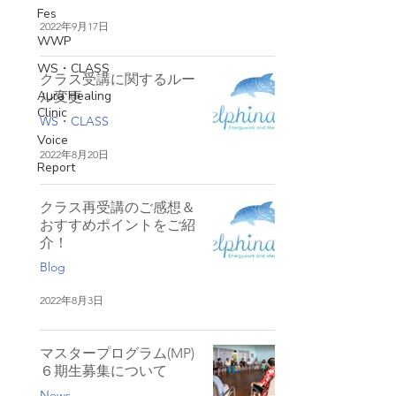
Fes
2022年9月17日
WWP
WS・CLASS
クラス受講に関するルー
Aura Healing
ル変更
Clinic
WS・CLASS
Voice
2022年8月20日
Report
クラス再受講のご感想＆
おすすめポイントをご紹
介！
Blog
2022年8月3日
マスタープログラム(MP)
６期生募集について
News