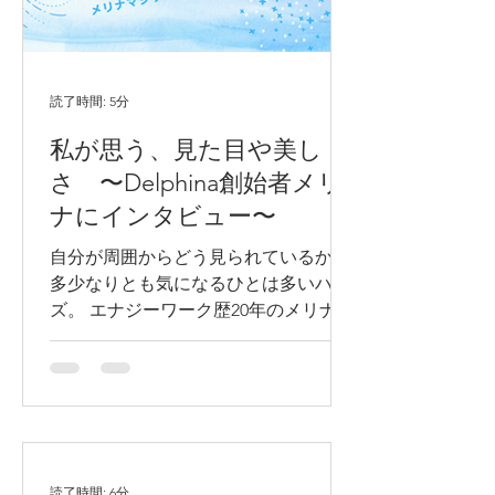
読了時間: 5分
私が思う、見た目や美し
さ 〜Delphina創始者メリ
ナにインタビュー〜
自分が周囲からどう見られているか、
多少なりとも気になるひとは多いハ
ズ。 エナジーワーク歴20年のメリナさ
んに、ファッションやメイク、年齢な
ど、ご自身の外見について聞いてみま
した！ 通称 メリナ 鈴木佐和子
Sawako Suzuki, Ph.D Berkeley...
読了時間: 6分