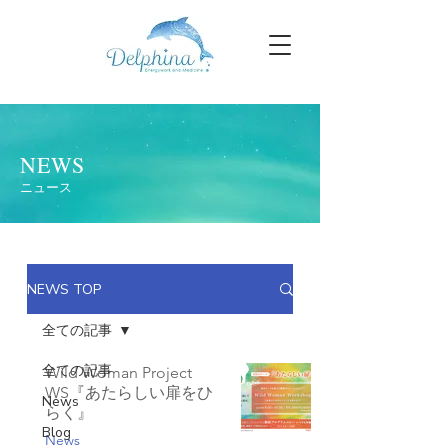
NEWS
ニュース
NEWS TOP
全ての記事
全ての記事
Wild Woman Project
WS『あたらしい扉をひ
News
らく』
Blog
News