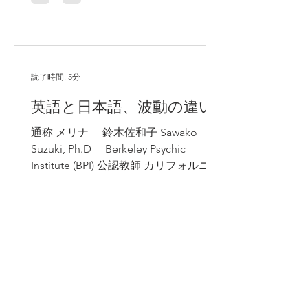
読了時間: 5分
英語と日本語、波動の違い
通称 メリナ 鈴木佐和子 Sawako
Suzuki, Ph.D Berkeley Psychic
Institute (BPI) 公認教師 カリフォルニア
州聖マリア大学 元教育リーダーシッ
プ学部長兼教授 カリフォルニア州立大
学バークレー校 教育心理学部博士号
取得（P...