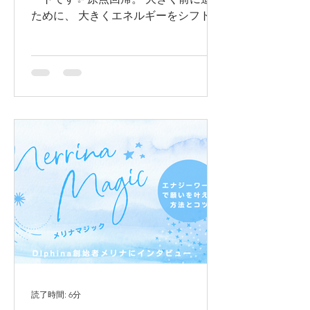
ために、 大きくエネルギーをシフトす
るために、 いま一度 原点に還りま
す。 太古のエネルギーと叡智が 深く
息づくシャスタ山の麓で 今ここにいる
意味を 肌で感じる。 魂と肉体の統
合。 大自然との融合。...
読了時間: 6分