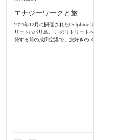
エナジーワークと旅
2024年12月に開催されたDelphinaリト
リートinバリ島。 このリトリートへ出
発する前の成田空港で、旅好きのメリ
ナさんに、これまでの旅の経験や、旅
の時によくするコト、旅に出る意味な
ど、旅にまつわるお話を聞きました！
通称 メリナ 鈴木佐和子 Sawako...