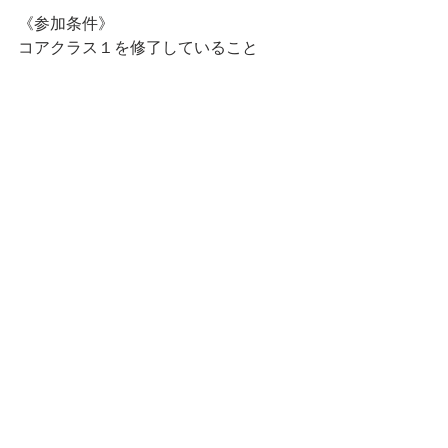
《参加条件》
コアクラス１を修了していること
《お申し込み》
https://www.delphinaenergywork.com/
wa-class-apply
タグ：
WellnessAlchemy
News
WS・CLASS
すべて表示
最新記事