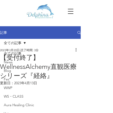
記事
全ての記事
2023年3月20日
読了時間: 3分
全ての記事
【受付終了】
News
WellnessAlchemy直観医療
Blog
シリーズ『経絡』
Fes
更新日：
2023年4月13日
WWP
WS・CLASS
Aura Healing Clinic