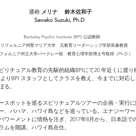
通称 
メリナ　 鈴木佐和子  
Sawako Suzuki, Ph.D　
Berkeley Psychic Institute (BPI) 公認教師
カリフォルニア州聖マリア大学　元教育リーダーシップ学部長兼教授
フォルニア州立大学バークレー校　教育心理学部博士号取得（Ph.D.）
ピリチュアル教育の先駆的組織BPIにて20 年近くに渡
 年よりBPI スタッフとしてクラスを教え、今までに対応
ぼる
。
ースポットを巡るスピリチュアルツアーの企画・実行に
ー、バハマ、ハワイ島などを巡っている。エナジーワー
パワーメントに情熱を注ぎ、2017年8月から、日本語で
ラムを開講。ハワイ島在住。