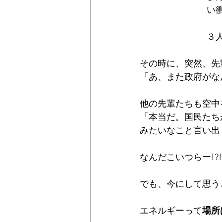
い
３
その時に、突然、先
「あ、また政府がな
他の先輩たちも空中
「本当だ。国民たち
みたいなこと言い出
なんだこいつらー!
でも、今にして思う
エネルギーって
場所