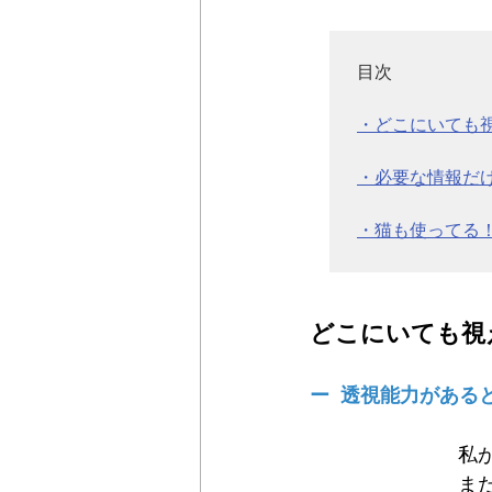
目次

・どこにいても
・必要な情報だ
・猫も使ってる
どこにいても視
ー  透視能力があ
私
ま