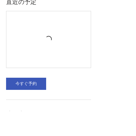
直近の予定
今すぐ予約
連絡先
delphinajapan@gmail.com
Holualoa, Hawaii 96725, USA