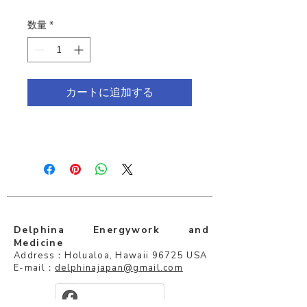
格
数量
*
カートに追加する
Delphina Energywork and
Medicine
Address：Holualoa, Hawaii 96725 USA
E-mail：
delphinajapan@gmail.com