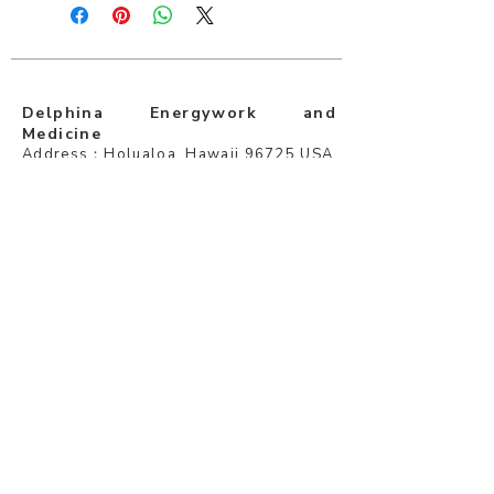
Delphina Energywork and
Medicine
Address：Holualoa, Hawaii 96725 USA
E-mail：
delphinajapan@gmail.com