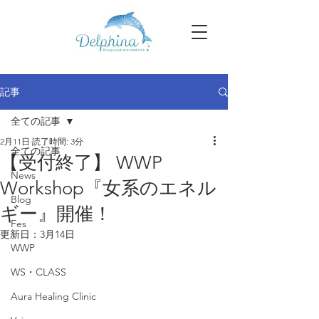
記事
全ての記事
2月11日
読了時間: 3分
全ての記事
【受付終了】 WWP
News
Workshop『女系のエネル
Blog
ギー』開催！
Fes
更新日：
3月14日
WWP
WS・CLASS
Aura Healing Clinic