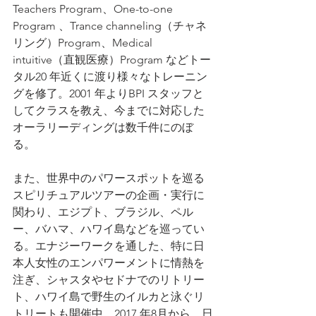
Teachers Program、One-to-one 
Program 、Trance channeling（チャネ
リング）Program、Medical 
intuitive（直観医療）Program などトー
タル20 年近くに渡り様々なトレーニン
グを修了。2001 年よりBPI スタッフと
してクラスを教え、今までに対応した
オーラリーディングは数千件にのぼ
る。
また、世界中のパワースポットを巡る
スピリチュアルツアーの企画・実行に
関わり、エジプト、ブラジル、ペル
ー、バハマ、ハワイ島などを巡ってい
る。エナジーワークを通した、特に日
本人女性のエンパワーメントに情熱を
注ぎ、シャスタやセドナでのリトリー
ト、ハワイ島で野生のイルカと泳ぐリ
トリートも開催中。2017 年8月から、日