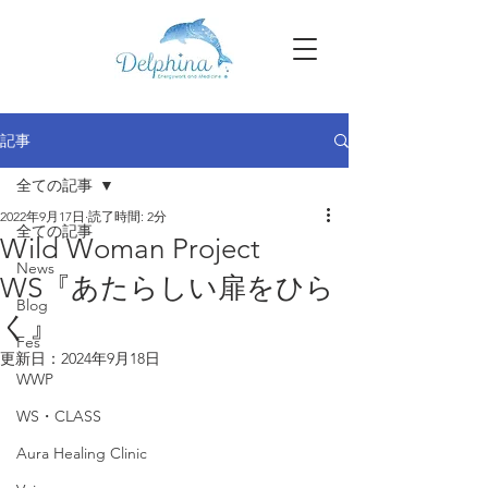
記事
全ての記事
2022年9月17日
読了時間: 2分
全ての記事
Wild Woman Project
News
WS『あたらしい扉をひら
Blog
く』
Fes
更新日：
2024年9月18日
WWP
WS・CLASS
Aura Healing Clinic