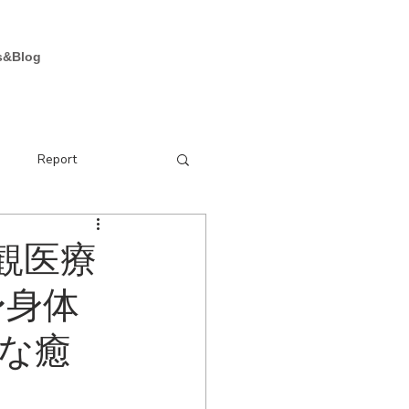
お問い合わせ
s&Blog
e
Report
直観医療
〜身体
な癒