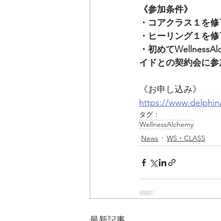
《参加条件》
・コアクラス１を修
・ヒーリング１を修
・初めてWellnes
イドとの契約会に参
《お申し込み》
https://www.delphin
タグ：
WellnessAlchemy
News
WS・CLASS
最新記事