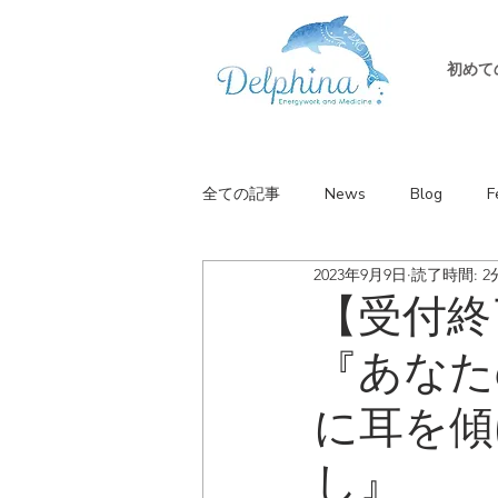
初めて
全ての記事
News
Blog
F
2023年9月9日
読了時間: 2
【受付終了
『あなた
に耳を傾
し』