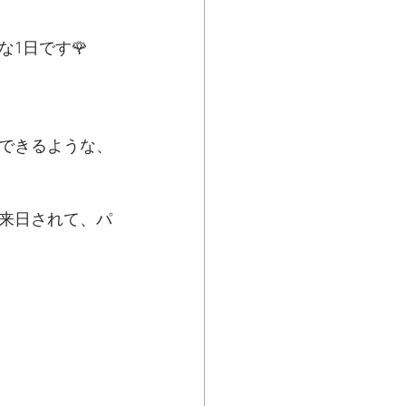
1日です🌹
できるような、
も来日されて、パ