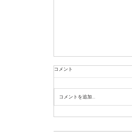
コメント
コメントを追加…
【受付中】7月28日プチヒー
リングクリニックを開催🎉