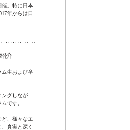
開催。特に日本
17年からは日
。
の紹介
ラム生および卒
ニングしなが
ラムです。
など、様々なエ
て、真実と深く