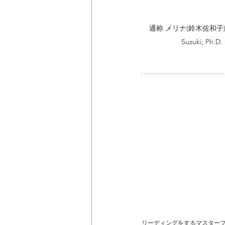
通称 メリナ(鈴木佐和子)	Sawako
Suzuki, Ph.D.
リーディングをするマスター