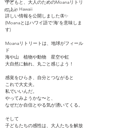
Voice
子どもと、大人のためのMoanaリトリ
ートin Hawaii
Report
詳しい情報を公開しました🦋✨
(Moanaとはハワイ語で‘海‘を意味しま
す)
Moanaリトリートは、地球がフィール
ド
海や山　植物や動物　星空や虹
大自然に触れ、丸ごと感じよう！
感覚をひらき、自分とつながると
これで大丈夫。
私でいいんだ。
やってみようかな〜と、
なぜだか自信とやる気が湧いてくる。
そして
子どもたちの感性は、大人たちを解放