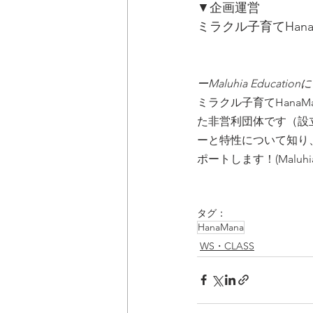
▼企画運営
ミラクル子育てHanaMan
ーMaluhia Educati
ミラクル子育てHanaMa
た非営利団体です（設
ーと特性について知り
ポートします！(Mal
タグ：
HanaMana
WS・CLASS