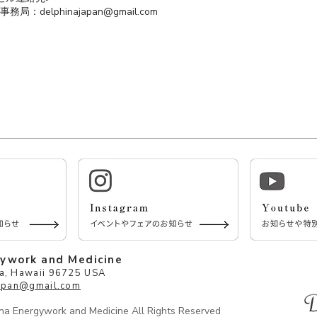
na事務局：
delphinajapan@gmail.com
gywork and Medicine
, Hawaii 96725 USA
japan@gmail.com
a Energywork and Medicine All Rights Reserved