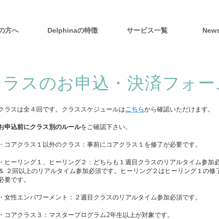
の方へ
Delphinaの特徴
サービス一覧
New
クラスのお申込・決済フォー
クラスは全４回です。クラススケジュールは
こちら
から
確認いただけます。
お申込前にクラス別のルール
をご確認下さい。
・コアクラス１以外のクラス：事前にコアクラス１を修了が必要です。
・ヒーリング１、ヒーリング２：どちらも１週目クラスのリアルタイム参加
＆ ２回以上のリアルタイム参加必須です。ヒーリング２はヒーリング１の修
必要です。
・女性エンパワーメント​：２週目クラスのリアルタイム参加必須です。
​・コアクラス３：マスタープログラム2年生以上が対象です。