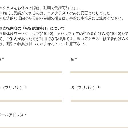
※クラスをお休みの際は、動画で受講可能です。
※お試し受講ができるのは、コアクラス１のみに変更となりました。
※経済的な理由から分割を希望の場合は、事前に事務局にご連絡ください。
お支払内容の「
WS参加特典」について
瞑想体験ワークショップ(¥3000)、またはフェアの初心者向けWS(¥3000)を
て、ご案内があった方が利用できる特典です。※コアクラス１修了者向けWS
は、割引の特典は付いていませんのでご注意下さい。
姓
名
姓（フリガナ）
名（フリガナ）
メールアドレス